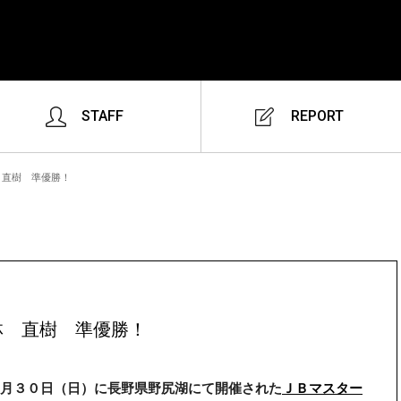
STAFF
REPORT
 直樹 準優勝！
林 直樹 準優勝！
月３０日（日）に長野県野尻湖にて開催された
ＪＢマスター