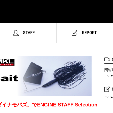
STAFF
REPORT
関連
more
more
モバズ」でENGINE STAFF Selection