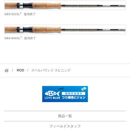
3
SBS‐511SL
販売終了
2
SBS‐604SL
販売終了
ROD
/
スペルバウンド スピニング
商品一覧
フィールドスタッフ