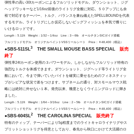
弾性率の高い30tカーボンによるフルソリッドモデル。ダウンショット、ジグ
ヘッドワッキーなど1/16oz前後のライトリグ全般に対応。５０アップにも余
裕で対応するテーパー、トルク、バランスを兼ね備えたSPELLBOUNDを代表
するモデル。ライトリグにしか反応しないビッグフィッシュを本気で獲りに
いけるロッドです。
Length：5.11ft Weight：1/32～1/4oz Line：3～6lb オールチタンSICガイド搭載
フルソリッドモデル オリジナルペイントVSSリールシート Price：￥48,400（税込）
3
●SBS-511SL
THE SMALL MOUSE BASS SPECIAL
販売
終了
弾性率24tカーボン使用の３パワーモデル。しかしながらフルソリッド特有の
強烈なトルクを体感できます。ダウンショット、ジグヘッド等ライトリグ全
般において、今まで弾いていたバイトを確実に乗せるためのフィネスティッ
プがシビアな状況で差をつけます。サブネームの通り、対スモールマウス戦
略には絶対に外せない１本。発売以来、幾度となくウイニングロッドに輝き
ました。
Length：5.11ft Weight：1/64～3/16oz Line：2～5lb オールチタンSICガイド搭載
フルソリッドモデル オリジナルペイントVSSリールシート Price：￥48,400（税込）
2
●SBS-604SL
THE CAROLINA SPECIAL
販売終了
特有のティップ、テーパーにより5g程度までのライトキャロライナリグやス
プリットショットリグを得意としており、春先から秋口にかけて大活躍のロ