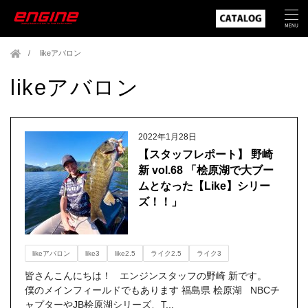
likeアバロン
likeアバロン
2022年1月28日
【スタッフレポート】 野崎
新 vol.68 「桧原湖で大ブー
ムとなった【Like】シリー
ズ！！」
likeアバロン
like3
like2.5
ライク2.5
ライク3
皆さんこんにちは！ エンジンスタッフの野崎 新です。
僕のメインフィールドでもあります 福島県 桧原湖 NBCチ
ャプターやJB桧原湖シリーズ、T...