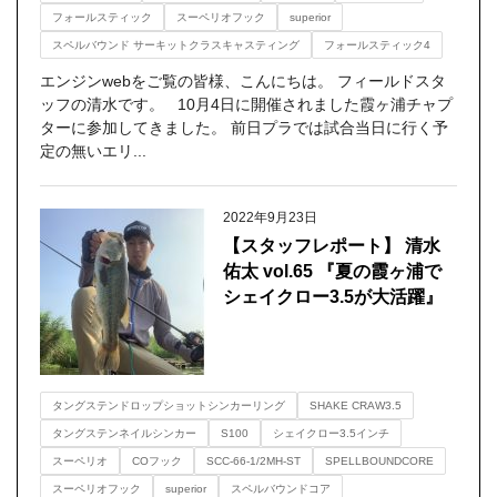
フォールスティック
スーペリオフック
superior
スペルバウンド サーキットクラスキャスティング
フォールスティック4
エンジンwebをご覧の皆様、こんにちは。 フィールドスタ
ッフの清水です。 10月4日に開催されました霞ヶ浦チャプ
ターに参加してきました。 前日プラでは試合当日に行く予
定の無いエリ...
2022年9月23日
【スタッフレポート】 清水
佑太 vol.65 『夏の霞ヶ浦で
シェイクロー3.5が大活躍』
タングステンドロップショットシンカーリング
SHAKE CRAW3.5
タングステンネイルシンカー
S100
シェイクロー3.5インチ
スーペリオ
COフック
SCC-66-1/2MH-ST
SPELLBOUNDCORE
スーペリオフック
superior
スペルバウンドコア