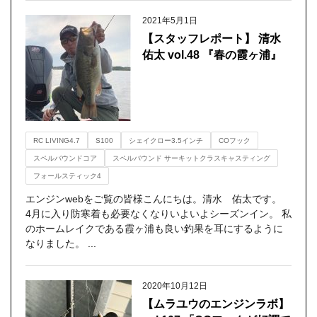
2021年5月1日
【スタッフレポート】 清水
佑太 vol.48 『春の霞ヶ浦』
RC LIVING4.7
S100
シェイクロー3.5インチ
COフック
スペルバウンドコア
スペルバウンド サーキットクラスキャスティング
フォールスティック4
エンジンwebをご覧の皆様こんにちは。清水 佑太です。
4月に入り防寒着も必要なくなりいよいよシーズンイン。 私
のホームレイクである霞ヶ浦も良い釣果を耳にするように
なりました。 ...
2020年10月12日
【ムラユウのエンジンラボ】