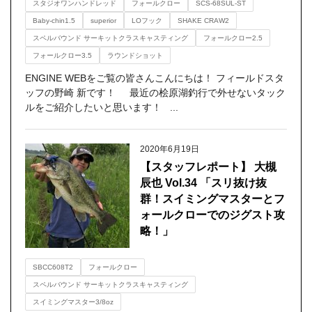
スタジオワンハンドレッド
フォールクロー
SCS-68SUL-ST
Baby-chin1.5
superior
LOフック
SHAKE CRAW2
スペルバウンド サーキットクラスキャスティング
フォールクロー2.5
フォールクロー3.5
ラウンドショット
ENGINE WEBをご覧の皆さんこんにちは！ フィールドスタ
ッフの野崎 新です！ 最近の桧原湖釣行で外せないタック
ルをご紹介したいと思います！ ...
2020年6月19日
【スタッフレポート】 大槻
辰也 Vol.34 「スリ抜け抜
群！スイミングマスターとフ
ォールクローでのジグスト攻
略！」
SBCC608T2
フォールクロー
スペルバウンド サーキットクラスキャスティング
スイミングマスター3/8oz