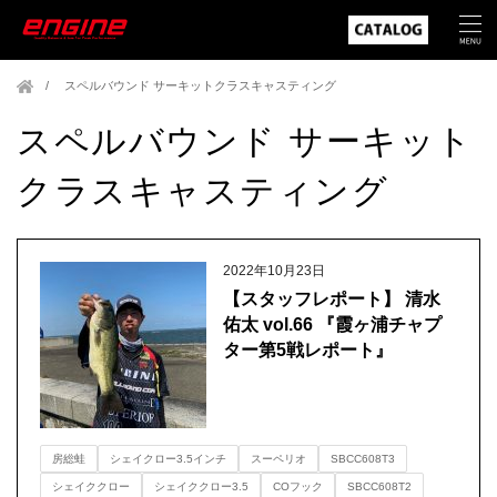
スペルバウンド サーキットクラスキャスティング
スペルバウンド サーキット
クラスキャスティング
2022年10月23日
【スタッフレポート】 清水
佑太 vol.66 『霞ヶ浦チャプ
ター第5戦レポート』
房総蛙
シェイクロー3.5インチ
スーペリオ
SBCC608T3
シェイククロー
シェイククロー3.5
COフック
SBCC608T2