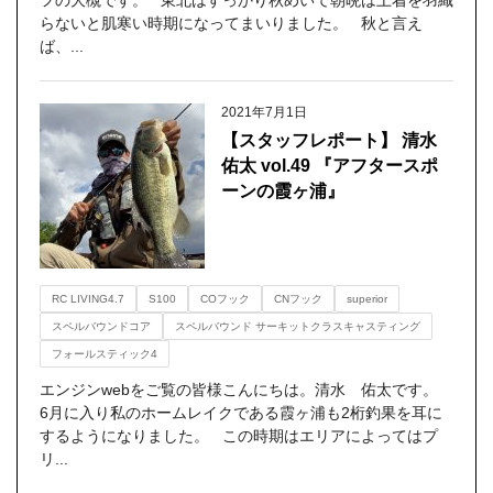
フの大槻です。 東北はすっかり秋めいて朝晩は上着を羽織
らないと肌寒い時期になってまいりました。 秋と言え
ば、...
2021年7月1日
【スタッフレポート】 清水
佑太 vol.49 『アフタースポ
ーンの霞ヶ浦』
RC LIVING4.7
S100
COフック
CNフック
superior
スペルバウンドコア
スペルバウンド サーキットクラスキャスティング
フォールスティック4
エンジンwebをご覧の皆様こんにちは。清水 佑太です。
6月に入り私のホームレイクである霞ヶ浦も2桁釣果を耳に
するようになりました。 この時期はエリアによってはプ
リ...