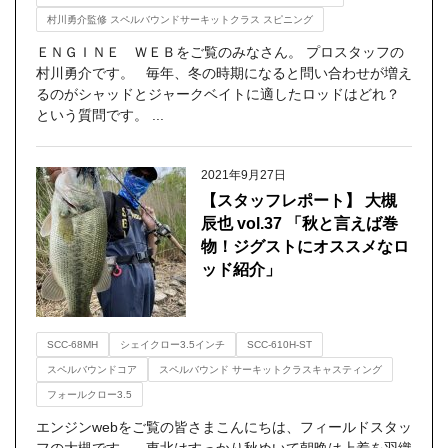
村川勇介監修 スペルバウンドサーキットクラス スピニング
ＥＮＧＩＮＥ ＷＥＢをご覧のみなさん。 プロスタッフの
村川勇介です。 毎年、冬の時期になると問い合わせが増え
るのがシャッドとジャークベイトに適したロッドはどれ？
という質問です。 ...
2021年9月27日
【スタッフレポート】 大槻
辰也 vol.37 「秋と言えば巻
物！ジグストにオススメなロ
ッド紹介」
SCC-68MH
シェイクロー3.5インチ
SCC-610H-ST
スペルバウンドコア
スペルバウンド サーキットクラスキャスティング
フォールクロー3.5
エンジンwebをご覧の皆さまこんにちは、フィールドスタッ