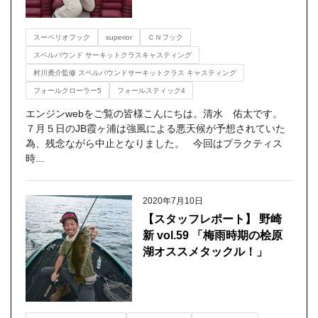
スーペリオフック
superior
ＣＮフック
スペルバウンド サーキットクラスキャスティング
村川勇介監修 スペルバウンドサーキットクラス キャスティング
フォールクローラー5
フォールスティック4
エンジンwebをご覧の皆様こんにちは。清水 佑太です。
７月５日のJB霞ヶ浦は強風による悪天候が予想されていた
為、残念ながら中止となりました。 今回はプラクティス
時...
2020年7月10日
【スタッフレポート】 野崎
新 vol.59 「梅雨時期の桧原
湖オススメタックル！」