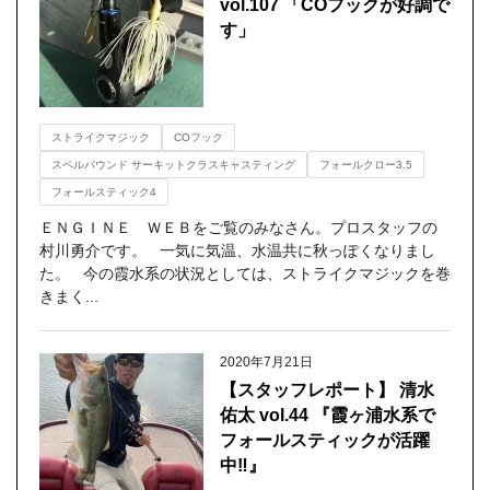
vol.107 「COフックが好調で
す」
ストライクマジック
COフック
スペルバウンド サーキットクラスキャスティング
フォールクロー3.5
フォールスティック4
ＥＮＧＩＮＥ ＷＥＢをご覧のみなさん。プロスタッフの
村川勇介です。 一気に気温、水温共に秋っぽくなりまし
た。 今の霞水系の状況としては、ストライクマジックを巻
きまく...
2020年7月21日
【スタッフレポート】 清水
佑太 vol.44 『霞ヶ浦水系で
フォールスティックが活躍
中‼』