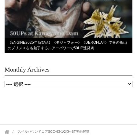
【ENGINE2025年新製品】《モジャフォー》《DEROFLA4》で春の亀山
のプリメスをも魅了するルアーパワーで50UP連発劇！
Monthly Archives
スペルバウンドコアSCC-63-1/2XH-ST実釣解説