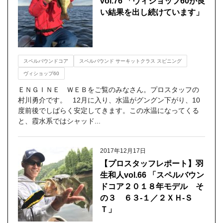
vol.76 「ヴィショップ60が良
い結果を出し続けています」
スペルバウンドコア
スペルバウンド サーキットクラス スピニング
ヴィショップ60
ＥＮＧＩＮＥ ＷＥＢをご覧のみなさん。プロスタッフの
村川勇介です。 12月に入り、水温がグングン下がり、10
度前後でしばらく安定してきます。この水温になってくる
と、霞水系ではシャッド...
2017年12月17日
【プロスタッフレポート】羽
生和人vol.66 「スペルバウン
ドコア２０１８年モデル そ
の３ ６３‐１／２ＸＨ‐Ｓ
Ｔ」