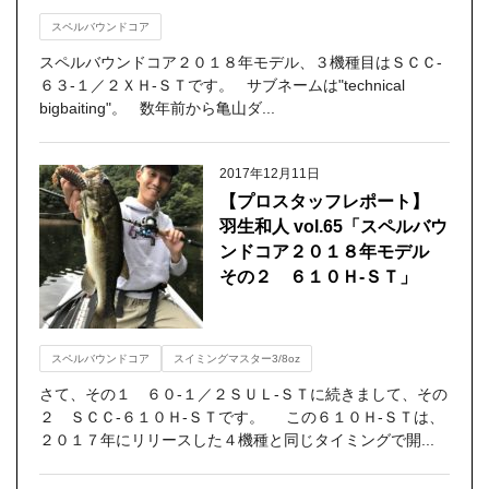
スペルバウンドコア
スペルバウンドコア２０１８年モデル、３機種目はＳＣＣ‐
６３‐１／２ＸＨ‐ＳＴです。 サブネームは"technical
bigbaiting"。 数年前から亀山ダ...
2017年12月11日
【プロスタッフレポート】
羽生和人 vol.65「スペルバウ
ンドコア２０１８年モデル
その２ ６１０Ｈ-ＳＴ」
スペルバウンドコア
スイミングマスター3/8oz
さて、その１ ６０-１／２ＳＵＬ-ＳＴに続きまして、その
２ ＳＣＣ-６１０Ｈ-ＳＴです。 この６１０Ｈ-ＳＴは、
２０１７年にリリースした４機種と同じタイミングで開...