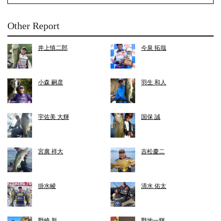
Other Report
井上慎二郎
今泉 拓哉
小森 嗣彦
羽生 和人
宇佐美 大輝
国保 誠
宮廣 祥大
吉松慶二
掛水崚
清水 佑太
野崎 新
野地一輝