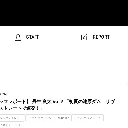
STAFF
REPORT
月26日
ッフレポート】 丹生 良太 Vol.2 「初夏の池原ダム リヴ
ストレートで連発！」
ワンハンドレッド
スーペリオフック
superior
スペルバウンドコア
グストレート3.8