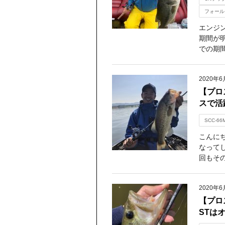
フォール
エンジ
期間が
での期間
2020年6
【プロ
スで活躍
SCC-66
こんにち
なって
回もその
2020年6
【プロス
STは