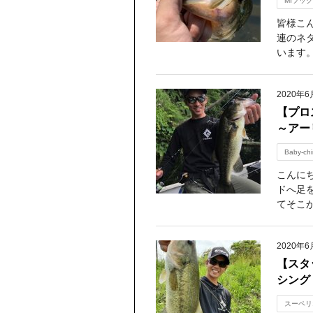
MⅠフック
皆様こん
連のネタ
います。 
2020年6
【プロ
～アー
Baby-chi
こんに
ドへ足
てそこか
2020年6
【スタ
シング
スーペリ