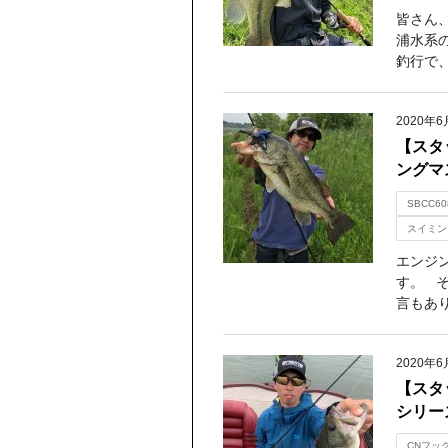
皆さん
浦水系
釣行で、
2020年6
【スタ
ングマ
SBCC60
スイミン
エンジ
す。 
言もあり
2020年6
【スタ
シリー
CNフッ