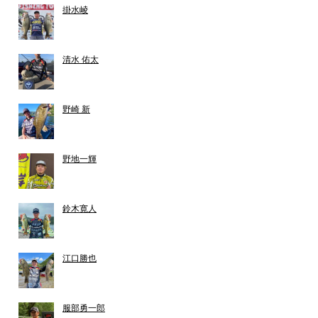
掛水崚
清水 佑太
野崎 新
野地一輝
鈴木寛人
江口勝也
服部勇一郎