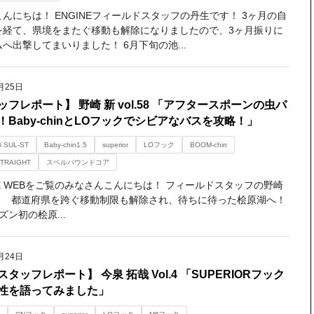
んにちは！ ENGINEフィールドスタッフの丹生です！ 3ヶ月の自
を経て、県境をまたぐ移動も解除になりましたので、3ヶ月振りに
へ出撃してまいりました！ 6月下旬の池...
月25日
ッフレポート】 野崎 新 vol.58 「アフタースポーンの虫パ
！Baby-chinとLOフックでシビアなバスを攻略！」
ＸSUL-ST
Baby-chin1.5
superior
LOフック
BOOM-chin
STRAIGHT
スペルバウンドコア
NE WEBをご覧のみなさんこんにちは！ フィールドスタッフの野崎
。 都道府県を跨ぐ移動制限も解除され、待ちに待った桧原湖へ！
ン初の桧原...
月24日
タッフレポート】 今泉 拓哉 Vol.4 「SUPERIORフック
性を語ってみました」