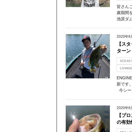
皆さんこ
粛期間
池原ダム
2020年6
【スタ
ターン
SCS-63
LIVING
ENGI
新です
今シーズ
2020年6
【プロス
の有効