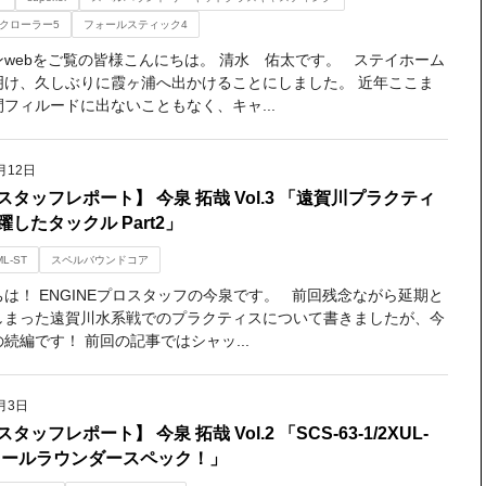
クローラー5
フォールスティック4
ンwebをご覧の皆様こんにちは。 清水 佑太です。 ステイホーム
明け、久しぶりに霞ヶ浦へ出かけることにしました。 近年ここま
フィルードに出ないこともなく、キャ...
月12日
スタッフレポート】 今泉 拓哉 Vol.3 「遠賀川プラクティ
したタックル Part2」
ML-ST
スペルバウンドコア
は！ ENGINEプロスタッフの今泉です。 前回残念ながら延期と
しまった遠賀川水系戦でのプラクティスについて書きましたが、今
続編です！ 前回の記事ではシャッ...
月3日
タッフレポート】 今泉 拓哉 Vol.2 「SCS-63-1/2XUL-
オールラウンダースペック！」