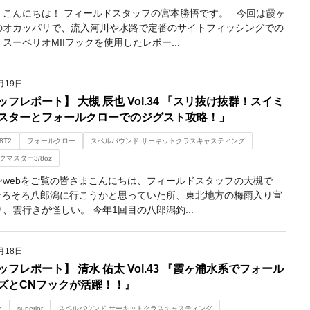
、こんにちは！ フィールドスタッフの宮本勝悟です。 今回は霞ヶ
のオカッパリで、流入河川や水路で定番のサイトフィッシングでの
スーペリオMIIフックを使用したレポー...
月19日
ッフレポート】 大槻 辰也 Vol.34 「スリ抜け抜群！スイミ
スターとフォールクローでのジグスト攻略！」
8T2
フォールクロー
スペルバウンド サーキットクラスキャスティング
グマスター3/8oz
ンwebをご覧の皆さまこんにちは、フィールドスタッフの大槻で
そろそろ八郎潟に行こうかと思っていた所、東北地方の梅雨入り宣
、雲行きが怪しい。 今年1回目の八郎潟釣...
月18日
ッフレポート】 清水 佑太 Vol.43 『霞ヶ浦水系でフォール
ズとCNフックが活躍！！』
ク
superior
スペルバウンド サーキットクラスキャスティング