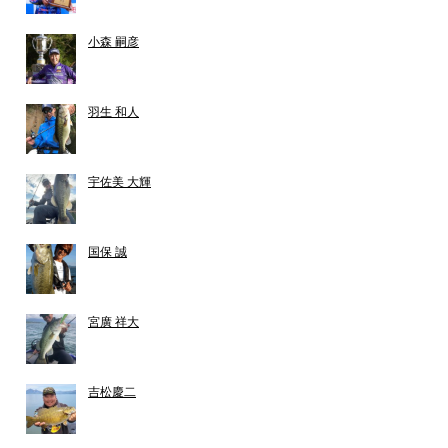
小森 嗣彦
羽生 和人
宇佐美 大輝
国保 誠
宮廣 祥大
吉松慶二