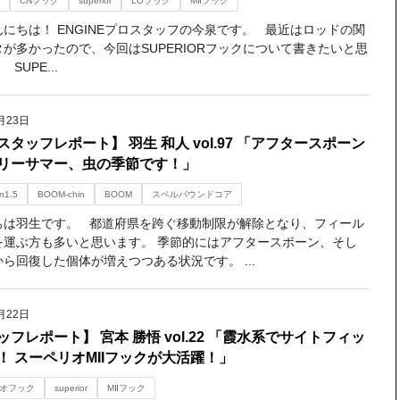
CNフック
superior
LOフック
MⅡフック
にちは！ ENGINEプロスタッフの今泉です。 最近はロッドの関
が多かったので、今回はSUPERIORフックについて書きたいと思
SUPE...
月23日
スタッフレポート】 羽生 和人 vol.97 「アフタースポーン
リーサマー、虫の季節です！」
n1.5
BOOM-chin
BOOM
スペルバウンドコア
ちは羽生です。 都道府県を跨ぐ移動制限が解除となり、フィール
を運ぶ方も多いと思います。 季節的にはアフタースポーン、そし
ら回復した個体が増えつつある状況です。 ...
月22日
ッフレポート】 宮本 勝悟 vol.22 「霞水系でサイトフィッ
！ スーペリオMIIフックが大活躍！」
オフック
superior
MⅡフック