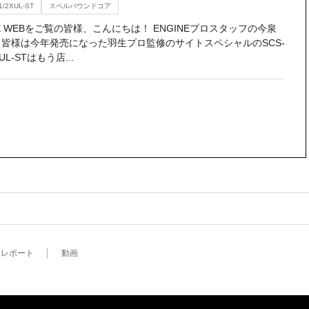
1/2XUL-ST
スペルバウンドコア
NE WEBをご覧の皆様、こんにちは！ ENGINEプロスタッフの今泉
 皆様は今年発売になった羽生プロ監修のサイトスペシャルのSCS-
XUL-STはもう店...
レポート
動画