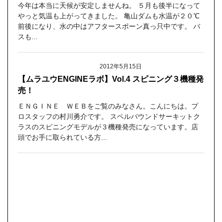
今年は本当に天候が安定しませんね。 ５月も後半になって
やっと気温も上がってきました。 亀山ダムも水温が２０℃
前後になり、水の中はアフタースポーン真っ只中です。 バ
スも...
2012年5月15日
【ムラユウENGINEラボ】Vol.4 スピニング３機種発
売！
ＥＮＧＩＮＥ ＷＥＢをご覧のみなさん。こんにちは。プ
ロスタッフの村川勇介です。 スペルバウンドサーキットク
ラスのスピニングモデルが３機種発売になっています。店
頭でお手に取られている方...