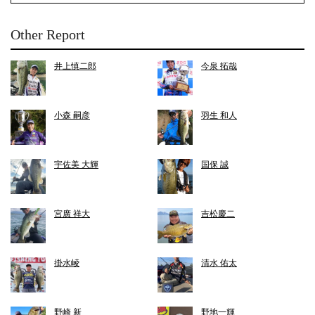
Other Report
井上慎二郎
今泉 拓哉
小森 嗣彦
羽生 和人
宇佐美 大輝
国保 誠
宮廣 祥大
吉松慶二
掛水崚
清水 佑太
野崎 新
野地一輝