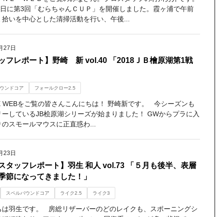
3日に第3回「むらちゃんＣＵＰ」を開催しました。霞ヶ浦で午前
拾いを中心とした清掃活動を行い、午後...
月27日
フレポート】野崎 新 vol.40 「2018ＪＢ檜原湖第1戦
ウンドコア
フォールクロー2.5
NE WEBをご覧の皆さんこんにちは！ 野崎新です。 今シーズンも
リーしているJB桧原湖シリーズが始まりました！ GWからプラに入
のスモールマウスに正直惑わ...
月23日
スタッフレポート】羽生 和人 vol.73 「５月も後半、表層
季節になってきました！」
スペルバウンドコア
ライク2.5
ライク3
ちは羽生です。 房総リザーバーのどのレイクも、スポーニングシ