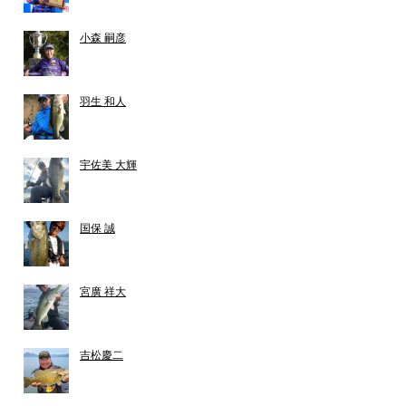
小森 嗣彦
羽生 和人
宇佐美 大輝
国保 誠
宮廣 祥大
吉松慶二