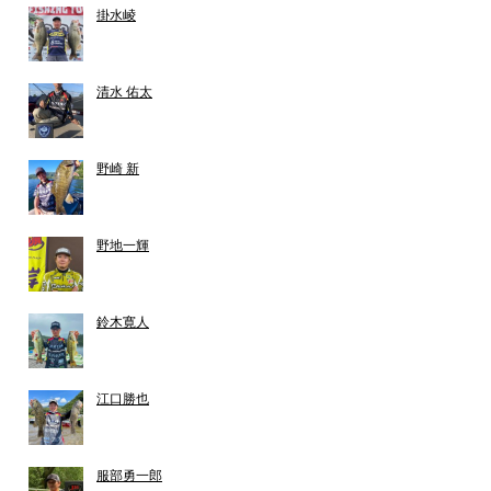
掛水崚
清水 佑太
野崎 新
野地一輝
鈴木寛人
江口勝也
服部勇一郎