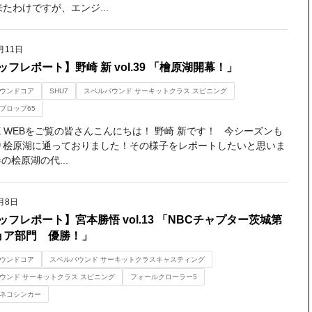
たわけですが、エンジ...
月11日
ッフレポート】野崎 新 vol.39 「檜原湖開幕！」
ウンドコア
SHU7
スペルバウンド サーキットクラス スピニング
プロップ65
NE WEBをご覧の皆さんこんにちは！ 野崎 新です！ 今シーズンも
り桧原湖に通っておりました！その様子をレポートしたいと思いま
の桧原湖の代...
月8日
ッフレポート】宮本勝悟 vol.13 「NBCチャプター茨城第
ョア部門 優勝！」
ウンドコア
スペルバウンド サーキットクラスキャスティング
ウンド サーキットクラス スピニング
フォールクローラー5
ネコシンカー