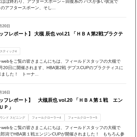
はほぼ終わり、アフタースポーン～回復系の バスが多い状況で
のアフタースポーン、そし...
月20日
フレポート】 大槻 辰也 vol.21 「ＨＢＡ第2戦プラクテ
スティック4
ンwebをご覧の皆さまこんにちは、フィールドスタッフの大槻で
月20日に開催されます、HBA第2戦 デプスCUPのプラクティスに
ました！ トーナ...
月16日
ッフレポート】 大槻辰也 vol.20 「ＨＢＡ第１戦 エン
ＵＰ」
ウンド スピニング
フォールクローラー4
フォールクローラー5
ンwebをご覧の皆さまこんにちは、フィールドスタッフの大槻で
八郎潟でHBA第１戦エンジンCUPが開催されました！ もちろん参