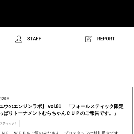
STAFF
REPORT
月29日
ユウのエンジンラボ】 vol.81 「フォールスティック限定
っぱりトーナメントむらちゃんＣＵＰのご報告です。」
スティック4
ＩＮＥ ＷＥＢをご覧のみなさん。プロスタッフの村川勇介です。