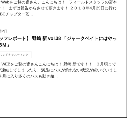
ンWebをご覧の皆さん、こんにちは！ フィールドスタッフの宮本
す！ まずは報告からさせて頂きます！ ２０１８年4月29日に行わ
BCチャプター茨...
月2日
ッフレポート】 野崎 新 vol.38 「ジャークベイトにはやっ
06Ｍ」
ウンドキャスティング
NE WEBをご覧の皆さんこんにちは！ 野崎 新です！！ ３月頃まで
が凍結してしまったり、満足にバスが釣れない状況が続いていまし
４月に入り多くのバスも動き始...