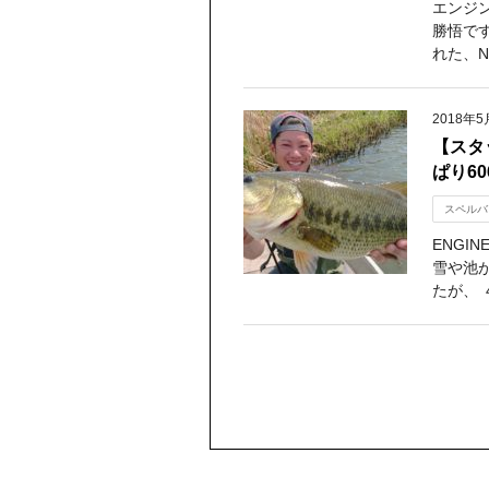
エンジ
勝悟で
れた、N
2018年5
【スタ
ぱり6
スペルバ
ENGI
雪や池
たが、 