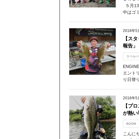
５月1
中はゴミ
2018年5
【スタッ
報告」
スペルバ
ENGI
エント
り日替り
2018年5
【プロ
が熱い
BOOM
こんに