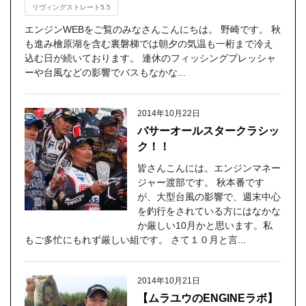
リヴィングストレート5.5
エンジンWEBをご覧のみなさんこんにちは。 野崎です。 秋
も進み檜原湖を含む裏磐梯では朝夕の気温も一桁まで冷え
込む日が続いております。 連休のフィッシングプレッシャ
ーや台風などの影響でバスもなかな...
2014年10月22日
バサーオールスタークラシッ
ク！！
皆さんこんには。エンジンマネー
ジャー渡部です。 秋本番です
が、大型台風の影響で、週末中心
を釣行をされている方にはなかな
か厳しい10月かと思います。私
もご多忙にもれず厳しい組です。 さて１０月と言...
2014年10月21日
【ムラユウのENGINEラボ】