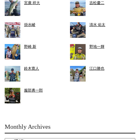
宮廣 祥大
吉松慶二
掛水崚
清水 佑太
野崎 新
野地一輝
鈴木寛人
江口勝也
服部勇一郎
Monthly Archives