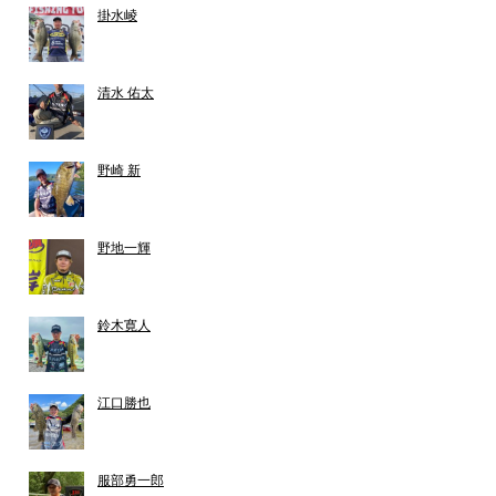
掛水崚
清水 佑太
野崎 新
野地一輝
鈴木寛人
江口勝也
服部勇一郎