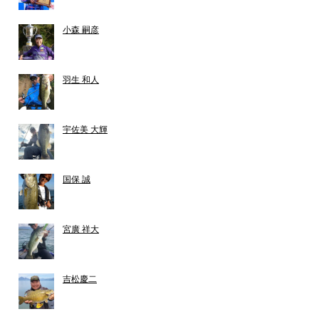
小森 嗣彦
羽生 和人
宇佐美 大輝
国保 誠
宮廣 祥大
吉松慶二