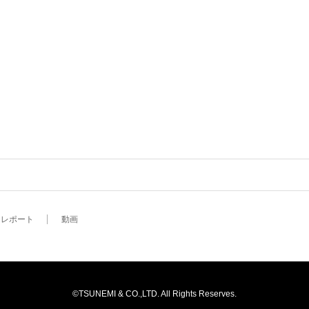
レポート
動画
©TSUNEMI & CO.,LTD. All Rights Reserves.