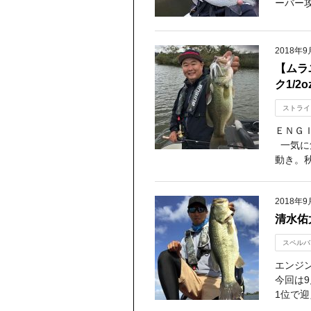
ーバー攻
2018年9
【ムラ
ク1/
ストライ
ＥＮＧ
一気に
動き。秋
2018年9
清水佑
スペルバ
エンジ
今回は9
1位で迎