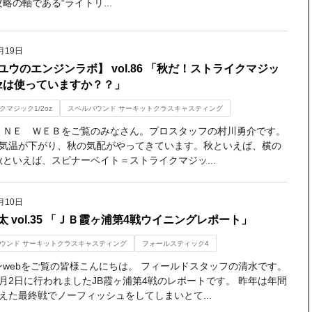
略の軸である“ライトリ...
月19日
ユウのエンジンラボ】 vol.86 「秋だ！ストライクマジッ
2ozは使っていますか？？」
クマジック1/2oz
スペルバウンド サーキットクラスキャスティング
ＩＮＥ ＷＥＢをご覧のみなさん。プロスタッフの村川勇介です。
気温が下がり、秋の気配がやってきています。秋といえば、横の
といえば、スピナーベイト＝ストライクマジッ...
月10日
太 vol.35 「ＪＢ霞ヶ浦第4戦ウイニングレポート」
ウンド サーキットクラスキャスティング
フォールスティック4
ンwebをご覧の皆様こんにちは。 フィールドスタッフの清水です。
月2日に行われましたJB霞ヶ浦第4戦のレポートです。 昨年は年間
えた最終戦でノーフィッシュをしてしまいとて...