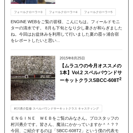
フォールクローラー3
フォールクローラー4
フォールクローラー5
ENGINE WEBをご覧の皆様、こんにちは。フィールドモニ
ターの清水です。 8月も下旬となり少し暑さが和らぎました
ね。今回はお盆休みを利用して行いました夏の霞ヶ浦合宿
をレポートしたいと思い...
2015年8月25日
【ムラユウの今月オススメの
1本】Vol.2 スペルバウンドサ
2
ーキットクラスSBCC-608T
村川勇介監修 スペルバウンドサーキットクラス キャスティング
ＥＮＧＩＮＥ ＷＥＢをご覧のみなさん。プロスタッフの
村川勇介です。皆さん、魔法にかかっていますか＾＾？？
今回、ご紹介するのは「SBCC-608T2」という僕の代表モ