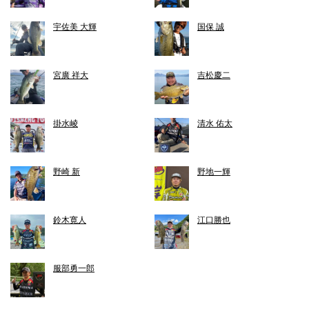
宇佐美 大輝
国保 誠
宮廣 祥大
吉松慶二
掛水崚
清水 佑太
野崎 新
野地一輝
鈴木寛人
江口勝也
服部勇一郎