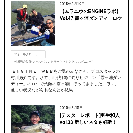
2015年8月10日
【ムラユウのENGINEラボ】
Vol.47 霞ヶ浦ダンディーロケ
フォールクローラー3
村川勇介監修 スペルバウンドサーキットクラス スピニング
ＥＮＧＩＮＥ ＷＥＢをご覧のみなさん。プロスタッフの
村川勇介です。さて、8月初旬に釣りビジョン「霞ヶ浦ダン
ディー」のロケで灼熱の霞ヶ浦に行ってきました。毎回、
厳しい状況ながらもなんとか結果...
2015年8月5日
[テスターレポート]羽生和人
vol.33 新しいネタも好調！