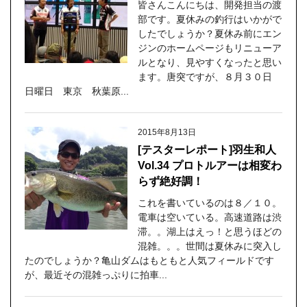
皆さんこんにちは、開発担当の渡
部です。夏休みの釣行はいかがで
したでしょうか？夏休み前にエン
ジンのホームページもリニューア
ルとなり、見やすくなったと思い
ます。唐突ですが、８月３０日
日曜日 東京 秋葉原...
2015年8月13日
[テスターレポート]羽生和人
Vol.34 プロトルアーは相変わ
らず絶好調！
これを書いているのは８／１０。
電車は空いている。高速道路は渋
滞。。湖上はえっ！と思うほどの
混雑。。。世間は夏休みに突入し
たのでしょうか？亀山ダムはもともと人気フィールドです
が、最近その混雑っぷりに拍車...