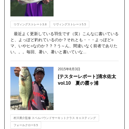
リヴィングストレート3.8
リヴィングストレート5.5
最近よく更新している羽生です（笑）こんなに書いている
と、よっぽど釣れているのか？それとも・・・よっぽど○
マ、いやヒ○なのか？？？う～ん、間違いなく前者でありた
い。。。毎回、暑い、暑いと書いていな...
2015年8月3日
[テスターレポート]清水佑太
vol.10 夏の霞ヶ浦
村川勇介監修 スペルバウンドサーキットクラス キャスティング
フォールクロー3.5