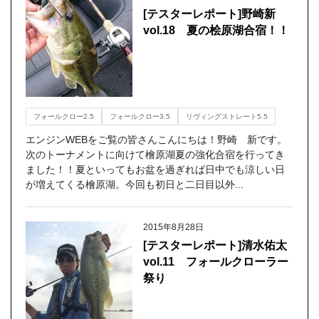
[テスターレポート]野崎新
vol.18 夏の桧原湖合宿！！
フォールクロー2.5
フォールクロー3.5
リヴィングストレート5.5
エンジンWEBをご覧の皆さんこんにちは！野崎 新です。
次のトーナメントに向けて檜原湖夏の強化合宿を行ってき
ました！！夏といってもお盆を過ぎれば日中でも涼しい日
が増えてくる檜原湖。今回も初日と二日目以外...
2015年8月28日
[テスターレポート]清水佑太
vol.11 フォールクローラー
祭り