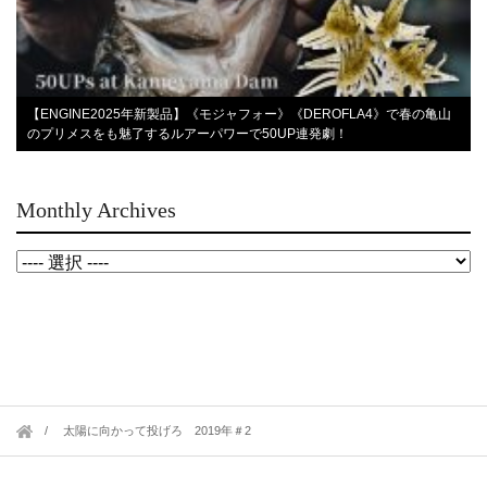
【ENGINE2025年新製品】《モジャフォー》《DEROFLA4》で春の亀山
のプリメスをも魅了するルアーパワーで50UP連発劇！
Monthly Archives
太陽に向かって投げろ 2019年＃2