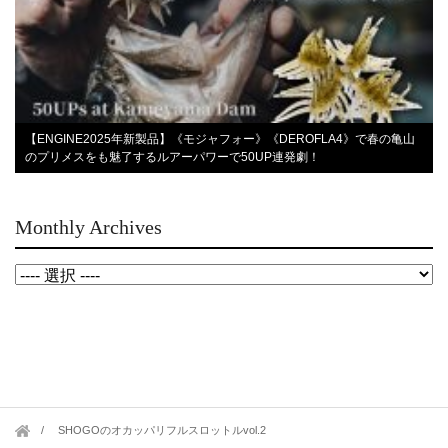
【ENGINE2025年新製品】《モジャフォー》《DEROFLA4》で春の亀山
のプリメスをも魅了するルアーパワーで50UP連発劇！
Monthly Archives
SHOGOのオカッパリフルスロットルvol.2