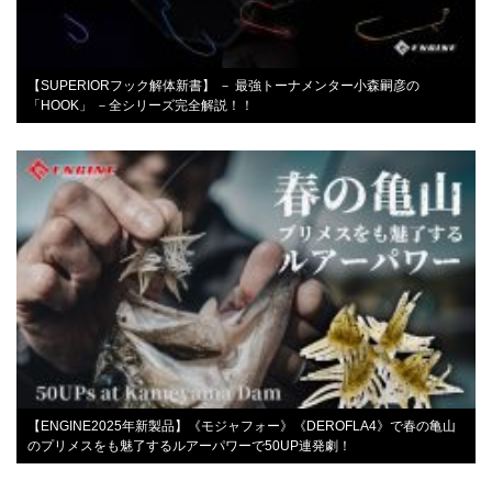
【SUPERIORフック解体新書】 － 最強トーナメンター小森嗣彦の
「HOOK」 －全シリーズ完全解説！！
【ENGINE2025年新製品】《モジャフォー》《DEROFLA4》で春の亀山
のプリメスをも魅了するルアーパワーで50UP連発劇！