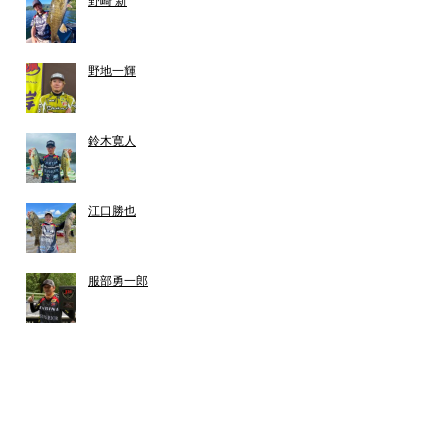
野崎 新
野地一輝
鈴木寛人
江口勝也
服部勇一郎