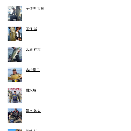
宇佐美 大輝
国保 誠
宮廣 祥大
吉松慶二
掛水崚
清水 佑太