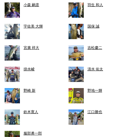
小森 嗣彦
羽生 和人
宇佐美 大輝
国保 誠
宮廣 祥大
吉松慶二
掛水崚
清水 佑太
野崎 新
野地一輝
鈴木寛人
江口勝也
服部勇一郎