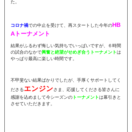
た。
HB
コロナ禍
での中止を受けて、再スタートした今年の
Aトーナメント
結果がふるわず悔しい気持ちでいっぱいですが、６時間
の試合のなかで
興奮と絶望がせめぎ合うトーナメント
は
やっぱり最高に楽しい時間です。
不甲斐ない結果ばかりでしたが、手厚くサポートしてく
エンジン
ださる
さま、応援してくださる皆さんに
感謝を込めまして今シーズンの
トーナメント
は幕引きと
させていただきます。