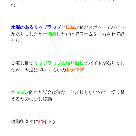
れ
水深のあるリップラップ
と
鉄杭
が絡むスポットでバイト
がありましたが
一噛み
しただけでワームをずらさせて終
わり。
３流し目で
リップラップの張り出し
でバイトがありまし
たが、今度は80㎝ぐらいの
和ナマズ
ナマズ
が釣れた試合は碌なことが起きないので、切り替
えるために少し移動
移動後直ぐに
バイト
が