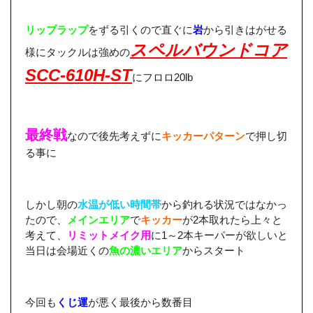
リップラップ
をずる引くので直ぐに
岩
から引きはがせる
スペルバウンドコア
様にタックルは強めの
SCC-610H-ST
にフロロ20lb
最終戦
なので後先考えずに
キッカーパターン
で押し切
る事に
しかし朝の
水温が低い時間帯
から釣れる状況ではなかっ
たので、
メインエリア
で
キッカー
が2本取れたら上々と
考えて、
リミットメイク用
に1～2本キーパーが欲しいと
当日は会場近くの
魚の濃いエリア
からスタート
今回も
くじ運
が悪く最後から数番目