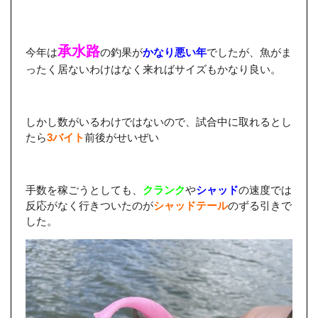
承水路
今年は
の釣果が
かなり悪い年
でしたが、魚がま
ったく居ないわけはなく来ればサイズもかなり良い。
しかし数がいるわけではないので、試合中に取れるとし
たら
3バイト
前後がせいぜい
手数を稼ごうとしても、
クランク
や
シャッド
の速度では
反応がなく行きついたのが
シャッドテール
のずる引きで
した。