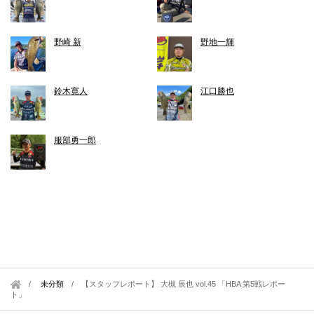
野崎 新
野地一輝
鈴木寛人
江口勝也
服部勇一郎
未分類
/
【スタッフレポート】 大槻 辰也 vol.45 「HBA 第5戦レポー
ト」