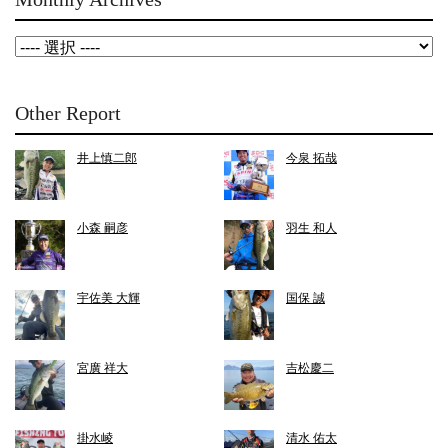
Other Report
井上慎二郎
今泉 拓哉
小森 嗣彦
羽生 和人
宇佐美 大輝
国保 誠
宮廣 祥大
吉松慶二
掛水崚
清水 佑太