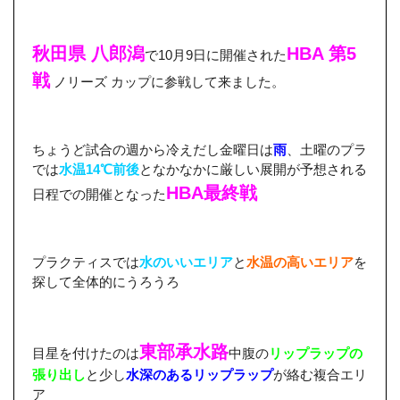
秋田県 八郎潟
HBA 第5
で10月9日に開催された
戦
ノリーズ カップに参戦して来ました。
ちょうど試合の週から冷えだし金曜日は
雨
、土曜のプラ
では
水温14℃前後
となかなかに厳しい展開が予想される
HBA最終戦
日程での開催となった
プラクティスでは
水のいいエリア
と
水温の高いエリア
を
探して全体的にうろうろ
東部承水路
目星を付けたのは
中腹の
リップラップの
張り出し
と少し
水深のあるリップラップ
が絡む複合エリ
ア