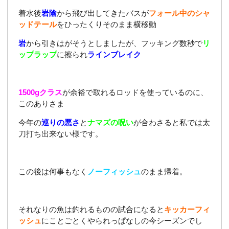
着水後
岩陰
から飛び出してきたバスが
フォール中のシャ
ッドテール
をひったくりそのまま横移動
岩
から引きはがそうとしましたが、フッキング数秒で
リ
ップラップ
に擦られ
ラインブレイク
1500gクラス
が余裕で取れるロッドを使っているのに、
このありさま
今年の
巡りの悪さ
と
ナマズの呪い
が合わさると私では太
刀打ち出来ない様です。
この後は何事もなく
ノーフィッシュ
のまま帰着。
それなりの魚は釣れるものの試合になると
キッカーフィ
ッシュ
にことごとくやられっぱなしの今シーズンでし