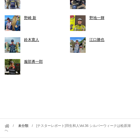
野崎 新
野地一輝
鈴木寛人
江口勝也
服部勇一郎
未分類
/
[テスターレポート]羽生和人Vol.36 シルバーウィークは桧原湖
へ