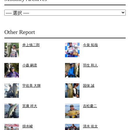
Other Report
井上慎二郎
今泉 拓哉
小森 嗣彦
羽生 和人
宇佐美 大輝
国保 誠
宮廣 祥大
吉松慶二
掛水崚
清水 佑太