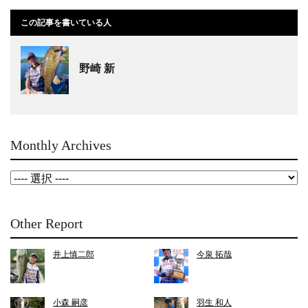
この記事を書いている人
野崎 新
Monthly Archives
Other Report
井上慎二郎
今泉 拓哉
小森 嗣彦
羽生 和人