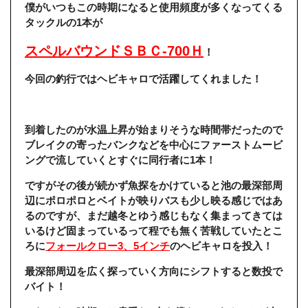
僕がいつもこの時期になると使用頻度が多くなってくる
タックルの1本が
スペルバウンドＳＢＣ-700Ｈ
！
今回の釣行ではヘビキャロで活躍してくれました！
到着したのが水温上昇が始まりそうな時間帯だったので
ブレイクの寄ったバンクなどを中心にファーストムービ
ングで流していくとすぐに同行者に1本！
ですがその後が続かず魚探をかけていると池の最深部周
辺にポロポロとベイトが映りバスも少し映る感じではあ
るのですが、まだ越冬とゆう感じもなく集まってきては
いるけど固まっているって程でも無く苦戦していたとこ
ろに
フォールクロー3、5インチ
のヘビキャロを投入！
最深部周辺を広く探っていく方向にシフトすると数投で
バイト！