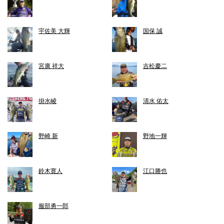
宇佐美 大輝
国保 誠
宮廣 祥大
吉松慶二
掛水崚
清水 佑太
野崎 新
野地一輝
鈴木寛人
江口勝也
服部勇一郎