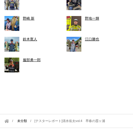
野崎 新
野地一輝
鈴木寛人
江口勝也
服部勇一郎
未分類
/
[テスターレポート]清水佑太vol.4 早春の霞ヶ浦