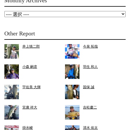
Monthly Archives
Other Report
井上慎二郎
今泉 拓哉
小森 嗣彦
羽生 和人
宇佐美 大輝
国保 誠
宮廣 祥大
吉松慶二
掛水崚
清水 佑太