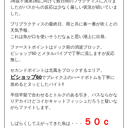
JB霞ヶ浦第1戦に向けて数日間のプラクティスに入りま
したがバスからの反応は少なく厳しい状況が続いていま
した。
プリプラクティスの最終日、雨と共に春一番が吹くとの
天気予報。
これは魚が口を使いそうだなぁと思い湖上に出発。
ファーストポイントはドック前の消波ブロック。
ビショップ60 とメタルバイブで丁寧に流しますが反応
無し。
セカンドポイントは北風をブロックするエリア。
ビショップ60
でブレイク上のハードボトムを丁寧に
攻めるとヌッとしたバイト!!
半信半疑で合わせるとトルクのある引き、バスならかな
りデカイけどコイかキャットフィッシュだろうと疑いな
がらファイトします。
５０ｃ
しばらくして上がってきた魚は・・・