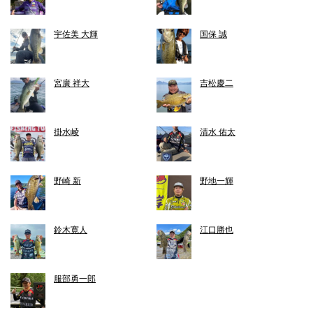
宇佐美 大輝
国保 誠
宮廣 祥大
吉松慶二
掛水崚
清水 佑太
野崎 新
野地一輝
鈴木寛人
江口勝也
服部勇一郎