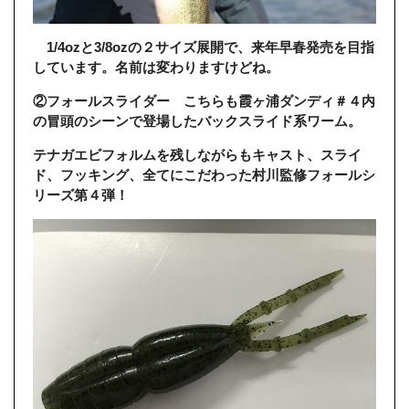
1/4ozと3/8ozの２サイズ展開で、来年早春発売を目指
しています。名前は変わりますけどね。
②フォールスライダー こちらも霞ヶ浦ダンディ＃４内
の冒頭のシーンで登場したバックスライド系ワーム。
テナガエビフォルムを残しながらもキャスト、スライ
ド、フッキング、全てにこだわった村川監修フォールシ
リーズ第４弾！