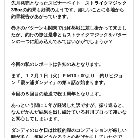
先月発売となったスピナーベイト
ストライクマジック
3/8oz
の釣果も好調のようです。嬉しいことに各地から
釣果報告があがっています。
巻きのパターンも関東では終盤戦に差し掛かって来まし
たが、釣行の際は是非ともストライクマジックをパター
ンの一つに組み込んでみてはいかがでしょうか？
今回の私のレポートは告知のみとなります。
まず、１２月１日（火）ＰＭ10：00より 釣りビジョ
ン「霞ヶ浦ダンディ」の第５話が始まります。
今回の５回目の放送で祝１周年となります。
あっという間に１年が経過した訳ですが、振り返ると、
なんだかんだ結果を出し続けている村川プロって凄いな
と関心してしまいます。
ダンディのロケ日は比較的湖のコンディションが厳しい
時が多く、毎回どうなる？と心配ばかりしていたので、