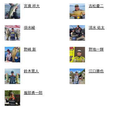
宮廣 祥大
吉松慶二
掛水崚
清水 佑太
野崎 新
野地一輝
鈴木寛人
江口勝也
服部勇一郎