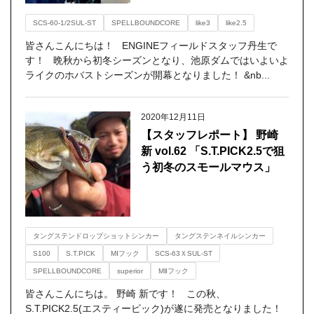
SCS-60-1/2SUL-ST
SPELLBOUNDCORE
like3
like2.5
皆さんこんにちは！ ENGINEフィールドスタッフ丹生で
す！ 晩秋から初冬シーズンとなり、池原ダムではいよいよ
ライクのホバストシーズンが開幕となりました！ &nb...
2020年12月11日
【スタッフレポート】 野崎
新 vol.62 「S.T.PICK2.5で狙
う初冬のスモールマウス」
タングステンドロップショットシンカー
タングステンネイルシンカー
S100
S.T.PICK
MⅠフック
SCS-63ＸSUL-ST
SPELLBOUNDCORE
superior
MⅡフック
皆さんこんにちは。 野崎 新です！ この秋、
S.T.PICK2.5(エスティーピック)が遂に発売となりました！