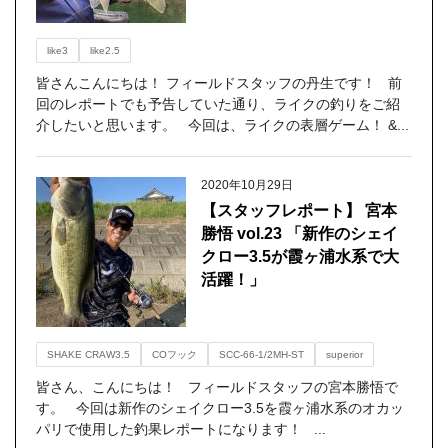
like3
like2.5
皆さんこんにちは！ フィールドスタッフの丹生です！ 前
回のレポートでも予告していた通り、ライクの釣りをご紹
介したいと思います。 今回は、ライクの表層ゲーム！ &...
2020年10月29日
【スタッフレポート】 宮本
勝悟 vol.23 「新作のシェイ
クロー3.5が霞ヶ浦水系で大
活躍！」
SHAKE CRAW3.5
COフック
SCC-66-1/2MH-ST
superior
皆さん、こんにちは！ フィールドスタッフの宮本勝悟で
す。 今回は新作のシェイクロー3.5を霞ヶ浦水系のオカッ
パリで使用した釣果レポートになります！ ...