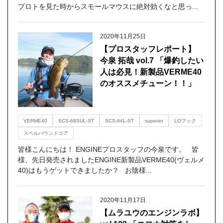
プロトを見た時からスモールマウスに絶対効くなと思っ...
2020年11月25日
【プロスタッフレポート】
今泉 拓哉 vol.7 「爆釣したい
人は必見！新製品VERME40
のオススメチューン！！」
VERME40
SCS-68SUL-ST
SCS-64L-ST
superior
LOフック
スペルバウンドコア
皆様こんにちは！ ENGINEプロスタッフの今泉です。 皆
様、先日発売されましたENGINE新製品VERME40(ヴェルメ
40)はもうゲットできましたか？ お陰様...
2020年11月17日
【ムラユウのエンジンラボ】