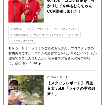
vol.108 「コロナ対策をしっ
かりして今年もむらちゃん
CUP開催しました！」
VERME40
ストライクマジック
フォールスティック3
村川勇介監修 スペルバウンドサーキットクラス キャスティング
フォールクローラー5
ＥＮＧＩＮＥ ＷＥＢをご覧のみなさん。プロスタッフの
村川勇介です。 コロナの影響でなかなか今年はイベントが
開催できませんでしたが、関係各所の皆さんの協力を得
て、霞ケ浦53PICKUｐ...
2020年11月6日
【スタッフレポート】 丹生
良太 vol.6 「ライクの季節到
来！」