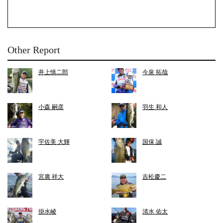
Other Report
井上慎二郎
今泉 拓哉
小森 嗣彦
羽生 和人
宇佐美 大輝
国保 誠
宮廣 祥大
吉松慶二
掛水崚
清水 佑太