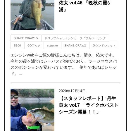
佑太 vol.46 『晩秋の霞ケ
浦』
SHAKE CRAW3.5
ドロップショットシンカータイプカバーリング
S100
COフック
superior
SHAKE CRAW2
ラウンドショット
エンジンwebをご覧の皆様こんにちは。清水 佑太です。
今年の霞ヶ浦ではシーバスが釣れており、ラージマウスバ
スのポジションが変わっています。 例年であればシャッ
ド、...
2020年12月14日
【スタッフレポート】 丹生
良太 vol.7 「ライクホバスト
シーズン開幕！！」