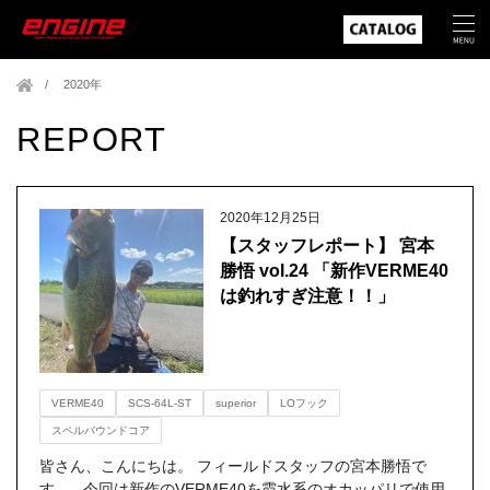
2020年
REPORT
2020年12月25日
【スタッフレポート】 宮本
勝悟 vol.24 「新作VERME40
は釣れすぎ注意！！」
VERME40
SCS-64L-ST
superior
LOフック
スペルバウンドコア
皆さん、こんにちは。 フィールドスタッフの宮本勝悟で
す。 今回は新作のVERME40を霞水系のオカッパリで使用